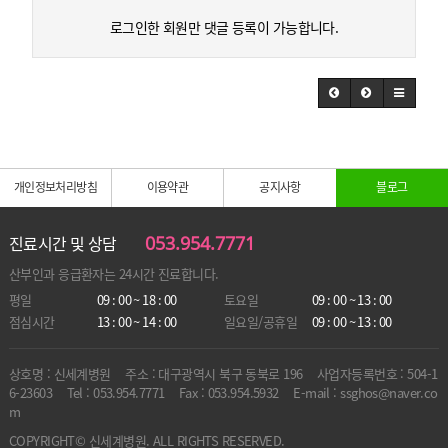
로그인한 회원만 댓글 등록이 가능합니다.
개인정보처리방침
이용약관
공지사항
블로그
053.954.7771
진료시간 및 상담
산부인과 응급환자는
24시간 진료합니다.
평일
09 : 00 ~ 18 : 00
토요일
09 : 00 ~ 13 : 00
점심시간
13 : 00 ~ 14 : 00
일요일/공휴일
09 : 00 ~ 13 : 00
상호명 : 신세계병원
주소 : 대구광역시 북구 동북로 196
사업자등록번호 : 504-1
6-23603
Tel : 053.954.7771
Fax : 053.954.5932
E-mail : ssghos@naver.co
m
COPYRIGHT© 신세계병원. ALL RIGHTS RESERVED.