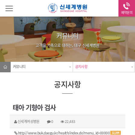
예약문의
커뮤니티
고객을 가족으로 대하는, 대구 신세계병원
커뮤니티
공지사항
공지사항
태아 기형아 검사
신세계여성병원
0
22,483
http://www.buk.daegu.kr/health/index.do?menu_id=00000
12,384