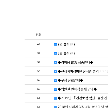
번호
3월 휴진안내
60
2월 휴진안내
59
◆경피용 BCG 접종안내◆
58
◆신세계여성병원 전직원 홍역바이러스
57
◆구정 진료안내◆
56
◆입원실 면회객 통제 안내◆
55
◆2019년 「 건강보험 임신 · 출산 
54
2018년 신세계 여성병원 송년의 밤 
53