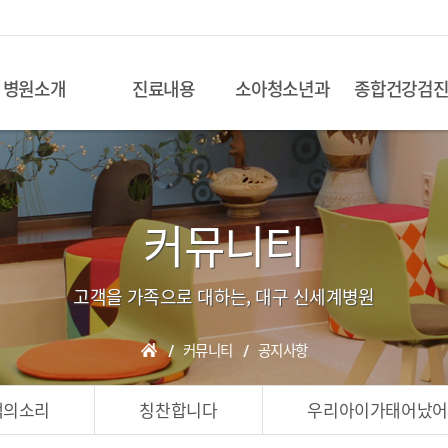
병원소개
진료내용
소아청소년과
종합건강검
커뮤니티
고객을 가족으로 대하는, 대구 신세계병원
커뮤니티
공지사항
객의소리
칭찬합니다
우리아이가태어났