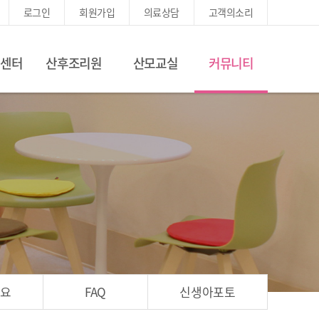
로그인
회원가입
의료상담
고객의소리
진센터
산후조리원
산모교실
커뮤니티
어요
FAQ
신생아포토