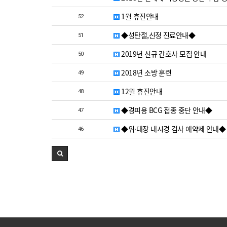
1월 휴진안내
52
◆성탄절,신정 진료안내◆
51
2019년 신규 간호사 모집 안내
50
2018년 소방 훈련
49
12월 휴진안내
48
◆경피용 BCG 접종 중단 안내◆
47
◆위·대장 내시경 검사 예약제 안내◆
46