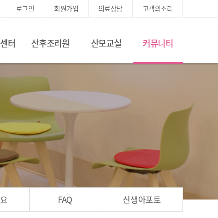
로그인
회원가입
의료상담
고객의소리
진센터
산후조리원
산모교실
커뮤니티
어요
FAQ
신생아포토