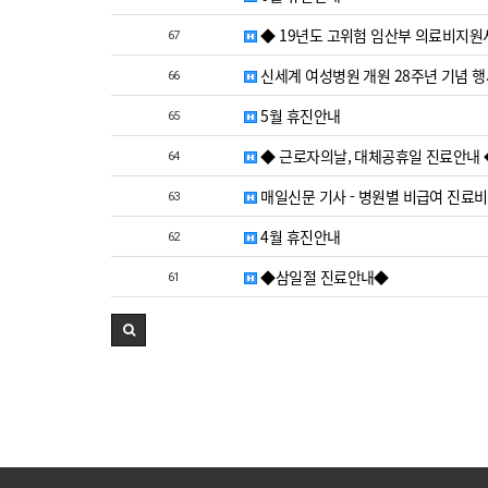
◆ 19년도 고위험 임산부 의료비지원
67
신세계 여성병원 개원 28주년 기념 
66
5월 휴진안내
65
◆ 근로자의날, 대체공휴일 진료안내 
64
매일신문 기사 - 병원별 비급여 진료
63
4월 휴진안내
62
◆삼일절 진료안내◆
61