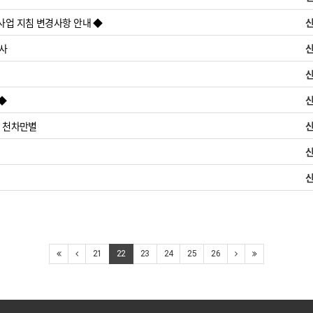
사업 지침 변경사항 안내 ◆
행사
◆
비 천차만별
21
22
23
24
25
26