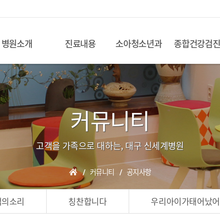
병원소개
진료내용
소아청소년과
종합건강검
커뮤니티
고객을 가족으로 대하는, 대구 신세계병원
커뮤니티
공지사항
객의소리
칭찬합니다
우리아이가태어났